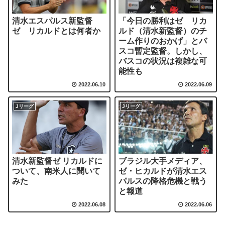
清水エスパルス新監督
「今日の勝利はゼ リカ
ゼ リカルドとは何者か
ルド（清水新監督）のチ
ーム作りのおかげ」とバ
スコ暫定監督。しかし、
バスコの状況は複雑な可
能性も
2022.06.10
2022.06.09
Jリーグ
Jリーグ
清水新監督ゼ リカルドに
ブラジル大手メディア、
ついて、南米人に聞いて
ゼ・ヒカルドが清水エス
みた
パルスの降格危機と戦う
と報道
2022.06.08
2022.06.06