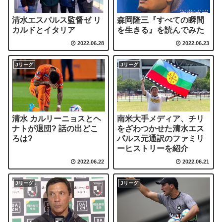
清水エスパルス監督ゼ リ
森岡隆三『すべての瞬間
カルドとイタリア
を生きる』を読んでみた
2022.06.28
2022.06.23
Jリーグ
Jリーグ
清水 カルリーニョスとヘ
南米大手メディア、チリ
ナトが退団? 話の出どこ
をざわつかせた清水エス
ろは?
パルス元通訳のファミリ
ーヒストリーを紹介
2022.06.22
2022.06.21
Jリーグ
Jリーグ