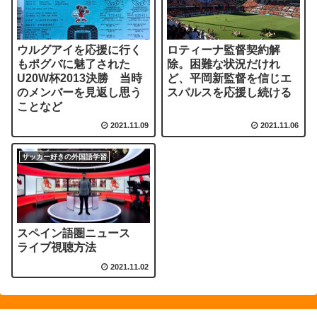
ウルグアイを応援に行く
ロティーナ監督契約解
もポグバに魅了された
除。困難な状況だけれ
U20W杯2013決勝 当時
ど、平岡新監督を信じエ
のメンバーを見返し思う
スパルスを応援し続ける
ことなど
2021.11.09
2021.11.06
サッカー好きの外国語学習
スペイン語圏ニュース
ライブ視聴方法
2021.11.02