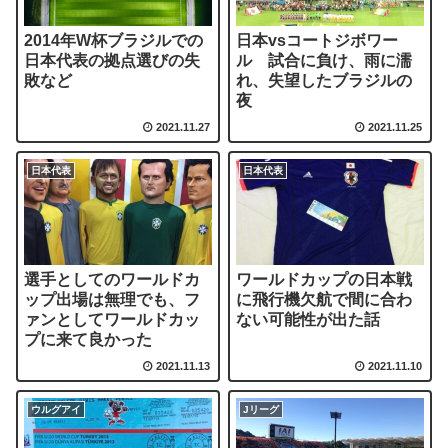
2014年W杯ブラジルでの
日本vsコートジボワー
日本代表の拠点選びの失
ル 試合に負け、雨に濡
敗など
れ、失望したブラジルの
夜
2021.11.27
2021.11.25
日本代表
日本代表
選手としてのワールドカ
ワールドカップの日本戦
ップ出場は無理でも、フ
に飛行機欠航で間に合わ
ァンとしてワールドカッ
ない可能性が出た話
プに来て良かった
2021.11.13
2021.11.10
ウルグアイ
Jリーグ