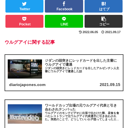
Twitter
Facebook
はてブ
Pocket
LINE
コピー
2022.06.05
2021.09.17
ウルグアイに関する記事
ジダンの頭突きにレッドカードを出した主審に
ウルグアイで遭遇
ジダンの頭突きにレッドカードを出したアルゼンチン人主
審にウルグアイで遭遇した話
diariojapones.com
2021.09.15
ワールドカップ出場の元ウルグアイ代表と引き
合わされテンパった
ウルグアイのモンテビデオに出張で出かけた際、昼食を食
べたレストランで元ウルグアイ代表選手に引き合わされ
た。突然のことで、どうしていいか戸惑ってしまったエピ
ソード