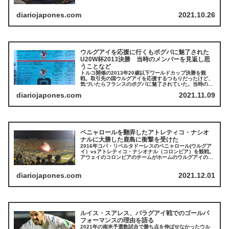
diariojapones.com
2021.10.26
ウルグアイを応援に行くもポグバに魅了された
U20W杯2013決勝 当時のメンバーを見返し思
うことなど
トルコ開催の2013年20歳以下ワールドカップ決勝を観
戦。取引先の国ウルグアイを応援するつもりだったけど、
気づいたらフランスのポグバに魅了されていた。当時のメ
ンバーを今になって見返すと全員がトップクラブでプレー
diariojapones.com
2021.11.09
しているわけでないことに気づく。
ペニャロールを翻弄したアトレティコ・ナシオ
ナルに大勝した鹿島に衝撃を受けた
2016年コパ・リベルタドーレスのペニャロール(ウルグア
イ）vsアトレティコ・ナシオナル（コロンビア）を観戦。
アウェイのコロンビアのチームがホームのウルグアイの強
豪を翻弄する姿に圧倒された。そのコロンビアのチームに
鹿島が大勝したのは凄いと思った話。
diariojapones.com
2021.12.01
ルイス・スアレス、パラグアイ戦でのゴールパ
フォーマンスの理由を語る
2021年の南米予選数試合で勝ち点を伸ばせなかったウル