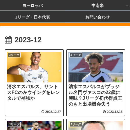
ヨーロッパ
中南米
Jリーグ・日本代表
お問い合わせ
2023-12
Jリーグ
Jリーグ
清水エスパルス、サント
清水エスパルスがブラジ
スFCの左ウイングをレン
ル名門ヴァスコの22歳に
タルで補強か
興味？Jリーグ初代得点王
のもと出場機会失う
2023.12.27
2023.12.15
Jリーグ
Jリーグ