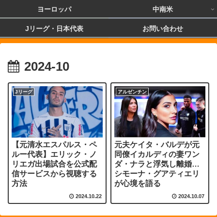
ヨーロッパ
中南米
Jリーグ・日本代表
お問い合わせ
2024-10
Jリーグ
アルゼンチン
【元清水エスパルス・ペ
元夫ケイタ・バルデが元
ルー代表】エリック・ノ
同僚イカルディの妻ワン
リエガ出場試合を公式配
ダ・ナラと浮気し離婚…
信サービスから視聴する
シモーナ・グアティエリ
方法
が心境を語る
2024.10.22
2024.10.07