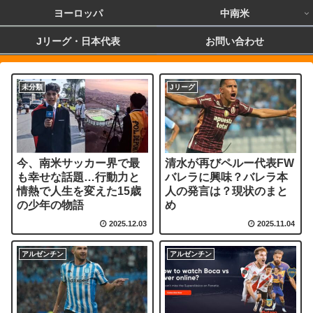
ヨーロッパ
中南米
Jリーグ・日本代表
お問い合わせ
未分類
Jリーグ
今、南米サッカー界で最
清水が再びペルー代表FW
も幸せな話題…行動力と
バレラに興味？バレラ本
情熱で人生を変えた15歳
人の発言は？現状のまと
の少年の物語
め
2025.12.03
2025.11.04
アルゼンチン
アルゼンチン