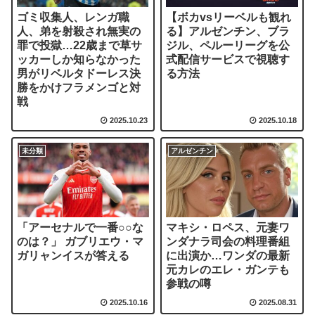
ゴミ収集人、レンガ職
【ボカvsリーベルも観れ
人、弟を射殺され無実の
る】アルゼンチン、ブラ
罪で投獄…22歳まで草サ
ジル、ペルーリーグを公
ッカーしか知らなかった
式配信サービスで視聴す
男がリベルタドーレス決
る方法
勝をかけフラメンゴと対
戦
2025.10.23
2025.10.18
未分類
アルゼンチン
「アーセナルで一番○○な
マキシ・ロペス、元妻ワ
のは？」 ガブリエウ・マ
ンダナラ司会の料理番組
ガリャンイスが答える
に出演か…ワンダの最新
元カレのエレ・ガンテも
参戦の噂
2025.10.16
2025.08.31