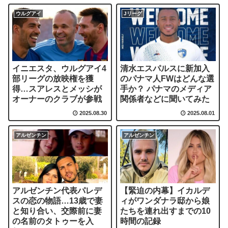
ウルグアイ
Jリーグ
イニエスタ、ウルグアイ4
清水エスパルスに新加入
部リーグの放映権を獲
のパナマ人FWはどんな選
得…スアレスとメッシが
手か？ パナマのメディア
オーナーのクラブが参戦
関係者などに聞いてみた
2025.08.30
2025.08.01
アルゼンチン
アルゼンチン
アルゼンチン代表パレデ
【緊迫の内幕】イカルデ
スの恋の物語…13歳で妻
ィがワンダナラ邸から娘
と知り合い、交際前に妻
たちを連れ出すまでの10
の名前のタトゥーを入
時間の記録