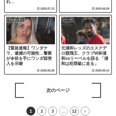
れ…
2025.07.13
2025.06.29
アルゼンチン
Jリーグ
【緊急速報】ワンダナ
元浦和レッズのエスクデ
ラ、逮捕の可能性…警察
ロ競飛王、クラブW杯浦
が令状を手にワンダ邸突
和vsリーベルを語る 「浦
入を示唆
和は犯罪級に走る」
2025.06.28
2025.06.14
次のページ
1
2
3
…
12