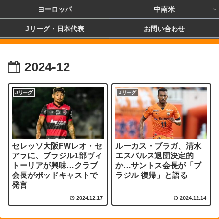
ヨーロッパ
中南米
Jリーグ・日本代表
お問い合わせ
2024-12
Jリーグ
Jリーグ
セレッソ大阪FWレオ・セ
ルーカス・ブラガ、清水
アラに、ブラジル1部ヴィ
エスパルス退団決定的
トーリアが興味…クラブ
か…サントス会長が「ブ
会長がポッドキャストで
ラジル 復帰」と語る
発言
2024.12.17
2024.12.14