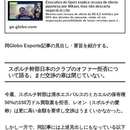
Executivo do Sport explica recusa de oferta
japonesa por Mikael, mas não descarta
negociá-lo | Ge
Mesmo com recusa de oferta de R$ 8,5 milhões por
50% dos direitos do atacante, clube vê em
negociação possibilidade de trazer receitas para os
cofres rubro-negr...
ge.globo.com
同Globo Esporte記事の見出し・要旨を紹介する。
スポルチ幹部日本のクラブのオファー拒否につ
いて語る。まだ交渉の扉は閉じていない。
今週、スポルチ幹部は清水エスパルスのミカエルの保有権
50%の150万ドル買取案を拒否、レオン（スポルチの愛
称）は更に高い金額を要求し交渉はうまくいかなかった。
しかし一方で、同記事には上述見出しにもなっている以下