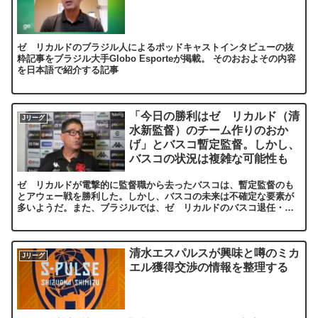
ゼ リカルドのブラジル人によるポッドキャストインタビューの抜
粋記事をブラジル大手Globo Esporteが掲載。 そのおおよその内容
を日本語で紹介する記事
「今日の勝利はゼ リカルド（清
Jリーグ
水新監督）のチーム作りのおか
げ」とバスコ暫定監督。しかし、
バスコの状況は複雑な可能性も
ゼ リカルドが電撃的に監督職から去ったバスコは、暫定監督のも
とアウェー戦を勝利した。しかし、バスコの未来は不確定な要素が
多いようだ。また、ブラジルでは、ゼ リカルドのバスコ退任・清
水新監督就任の要因に関しある憶測もあがっている。
清水エスパルスが興味と噂のミカ
Jリーグ
エル獲得交渉の情報を整理する