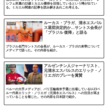
シフェ所属の22歳ミカエル獲得を目指しているという噂が出てい
る。ミカエル関連の記事を読み解きあれこれ考える。
ルーカス・ブラガ、清水エスパル
Jリーグ
ス退団決定的か…サントス会長が
「ブラジル 復帰」と語る
ブラジル名門サントスの会長が、ルーカス・ブラガの来季について
メディアで語った。その内容を紹介。
アルゼンチン人ジャーナリスト、
Jリーグ
元清水エスパルスのエリック・ノ
リエガのプレーを賞賛
ペルーの大手メディアが、パリ五輪南米予選に出場しているU-23ペ
ルー代表エリック・ノリエガ（元清水エスパルス）への注目が高ま
っていることを報じた。その内容を日本語で紹介。