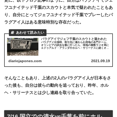
更に、以下ブログ記事のように、自分はパラグアイでジェ
フユナイテッド千葉のスカウトと本気で疑われたこともあ
り、自分にとってジェフユナイテッド千葉でプレーしたパ
ラグアイ人はある意味特別な存在だった。
パラグアイでジェフ千葉のスカウトと疑われた
パラグアイ出張時、取引先に連れられ現地の名門チーム、
オリンピアの試合を観に行ったら、現地の複数ラジオ局に
エドゥアルド・アランダやホルヘ・サリーナスに続くオリ
ンピアの選手をジェフ千葉に連れて行くためのスカウトと
疑われた時の話。
diariojapones.com
2021.09.19
そんなこともあり、上述の2人のパラグアイ人が日本をさ
った後も、自分は彼らの動向を追っており、昨年、ホル
ヘ・サリーナスとは少し連絡を取り合っていた。
7/16 国立での清水vs千葉を前にホル