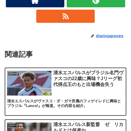
diariojapones
関連記事
清水エスパルスがブラジル名門ヴ
Jリーグ
ァスコの22歳に興味？Jリーグ初
代得点王のもと出場機会失う
清水エスパルスがヴァスコ・ダ・ガマ所属のフィゲイレドに興味と
ブラジル『Lance!』が報道。その内容を紹介。
清水エスパルス新監督 ゼ リカ
Jリーグ
ルドとは何者か