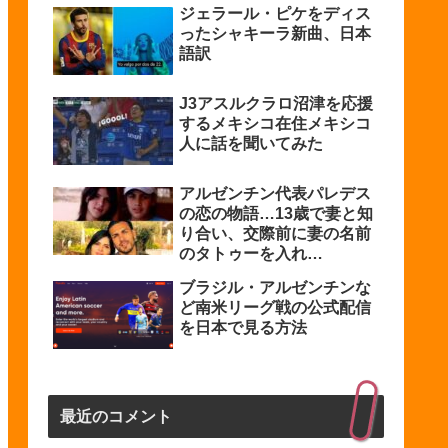
ジェラール・ピケをディス
ったシャキーラ新曲、日本
語訳
J3アスルクラロ沼津を応援
するメキシコ在住メキシコ
人に話を聞いてみた
アルゼンチン代表パレデス
の恋の物語…13歳で妻と知
り合い、交際前に妻の名前
のタトゥーを入れ…
ブラジル・アルゼンチンな
ど南米リーグ戦の公式配信
を日本で見る方法
最近のコメント