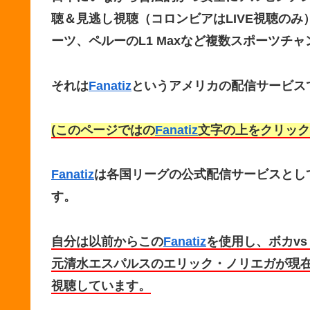
聴＆見逃し視聴（コロンビアはLIVE視聴のみ
ーツ、ペルーのL1 Maxなど複数スポーツチ
それは
Fanatiz
というアメリカの配信サービス
(このページではの
Fanatiz
文字の上をクリック
Fanatiz
は各国リーグの公式配信サービスとし
す。
自分は以前からこの
Fanatiz
を使用し、ボカv
元清水エスパルスのエリック・ノリエガが現
視聴しています。