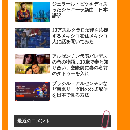
ジェラール・ピケをディス
ったシャキーラ新曲、日本
語訳
J3アスルクラロ沼津を応援
するメキシコ在住メキシコ
人に話を聞いてみた
アルゼンチン代表パレデス
の恋の物語…13歳で妻と知
り合い、交際前に妻の名前
のタトゥーを入れ…
ブラジル・アルゼンチンな
ど南米リーグ戦の公式配信
を日本で見る方法
最近のコメント