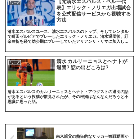
【元清水エスパルス・ペルー代
Jリーグ
表】エリック・ノリエガ出場試合
を公式配信サービスから視聴する
方法
清水エスパルスユース、清水エスパルスのトップ、そしてレンタル
で町田ゼルビアでプレーしたエリック・ノリエガ。清水退団後、紆
余曲折を経て幼少期にプレーしていたアリアンサ・リマに加入し、
ペルー代表にも召集されたエリックが出場するアリアンサ・リマの
試合の視聴方法を解説
清水 カルリーニョスとヘナトが
Jリーグ
退団? 話の出どころは?
清水エスパルスのカルリーニョスとヘナト・アウグストの退団の話
があるという投稿が散見されたが、その根拠はなんなんだろうと不
思議に思った話。
南米親父の熱狂的なサッカー観戦動画か