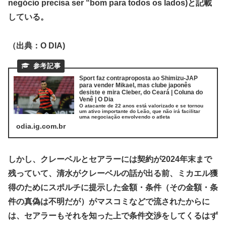
negócio precisa ser “bom para todos os lados)と記載
している。
（出典：O DIA)
Sport faz contraproposta ao Shimizu-JAP
para vender Mikael, mas clube japonês
desiste e mira Cleber, do Ceará | Coluna do
Venê | O Dia
O atacante de 22 anos está valorizado e se tornou
um ativo importante do Leão, que não irá facilitar
uma negociação envolvendo o atleta
odia.ig.com.br
しかし、クレーベルとセアラーには契約が2024年末まで
残っていて、清水がクレーベルの話が出る前、ミカエル獲
得のためにスポルチに提示した金額・条件（その金額・条
件の真偽は不明だが）がマスコミなどで流されたからに
は、セアラーもそれを知った上で条件交渉をしてくるはず