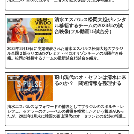
清水エスパルスのカルリーニョスが近況を語った記事を紹介。
清水エスパルス松岡大起がレンタ
Jリーグ
ル移籍するチームの2023年の試
合映像(フル動画15試合分）
2023年3月19日に突如発表された清水エスパルス松岡大起のブラジ
ル全国２部セリエBのグレミオ・ベロオリゾンチーノの期限付き移
籍。松岡が移籍するチームの最新試合15試合を紹介。
蔚山現代のオ・セフンは清水に来
Jリーグ
るのか？ 関連情報を整理する
清水エスパルスはフォワードの補強としてブラジルのスポルチ・レ
シフェ、セアラーのクレーベルの獲得を模索したという報道があっ
たが、2022年1月末に韓国の蔚山現代のオ・セフンとの交渉の報道が
出た。その流れを整理してみた。