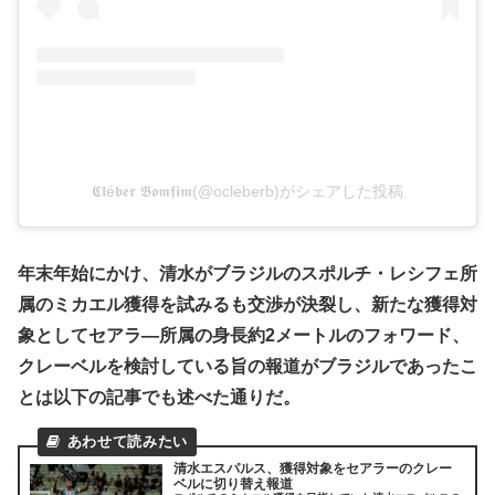
𝕮𝖑é𝖇𝖊𝖗 𝕭𝖔𝖒𝖋𝖎𝖒(@ocleberb)がシェアした投稿
年末年始にかけ、清水がブラジルのスポルチ・レシフェ所
属のミカエル獲得を試みるも交渉が決裂し、新たな獲得対
象としてセアラ―所属の身長約2メートルのフォワード、
クレーベルを検討している旨の報道がブラジルであったこ
とは以下の記事でも述べた通りだ。
清水エスパルス、獲得対象をセアラーのクレー
ベルに切り替え報道